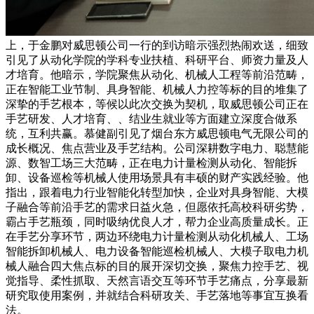
上，于金鹏对威思顿公司一行的到访暗示强烈热闹欢送，细致
引见了从动化学院的学科专业扶植、科研平台、师资力量及人
才培育。他暗示，学院聚焦从动化、机械人工程等前沿范畴，
正在智能工业节制、具身智能、机械人力控等标的目的堆集了
深挚的手艺根本，等候以此次交换为契机，取威思顿公司正在
手艺研发、人才培育、、结业生就业等方面建立深度合做系
统，互利共赢。慕健副引见了烟台东方威思顿电气无限公司的
成长概况、焦点营业及手艺结构。公司深耕数字电力、聪慧能
源、数智工场三大范畴，正在电力计量检测从动化、智能拆
卸、设备巡检等机械人使用场景具有丰硕的财产实践经验。他
指出，跟着电力行业智能化转型加快，企业对具身智能、大模
子融合等前沿手艺的需求日益火急，但愿依托高校科研劣势，
霸占手艺瓶颈，同时吸纳优良人才，帮力企业高质量成长。正
在手艺分享环节，两边环绕电力计量检测从动化机械人、工场
智能拆卸机械人、电力设备智能巡检机械人、大模子取电力机
械人融合四大焦点标的目的展开深切交换，聚焦力控手艺、视
觉指导、柔性抓取、天然言语交互等环节手艺痛点，分享最新
研究取使用案例，并就结合科研攻关、手艺落地等事宜互换看
法。