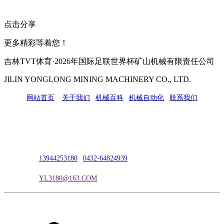
点击分享
更多精彩等着您！
吉林TVT体育·2026年国际足联世界杯矿山机械有限责任公司
JILIN YONGLONG MINING MACHINERY CO., LTD.
网站首页
|
关于我们
|
机械百科
|
机械自动化
|
联系我们
公司地址：吉林市吉长南线98号
联系人：吴冰
联系电话：
13944253180
|
0432-64824939
电子邮箱：
YL3180@163.COM