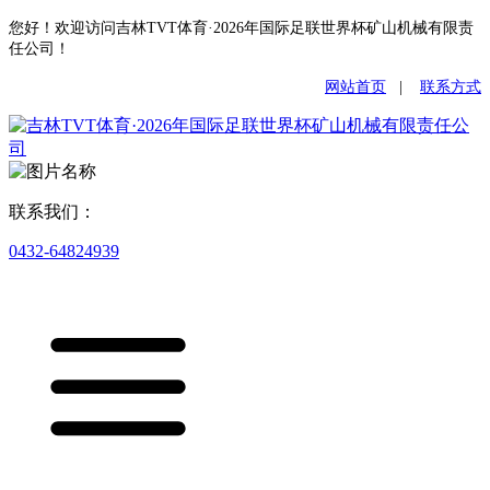
您好！欢迎访问吉林TVT体育·2026年国际足联世界杯矿山机械有限责
任公司！
网站首页
|
联系方式
联系我们：
0432-64824939