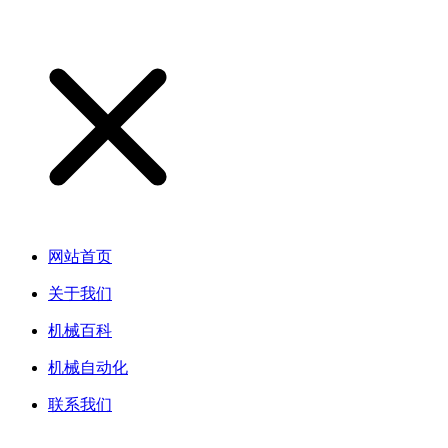
网站首页
关于我们
机械百科
机械自动化
联系我们