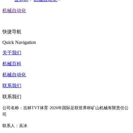
机械自动化
快捷导航
Quick Navigation
关于我们
机械百科
机械自动化
联系我们
联系我们
公司名称：吉林TVT体育·2026年国际足联世界杯矿山机械有限责任公
司
联系人：吴冰