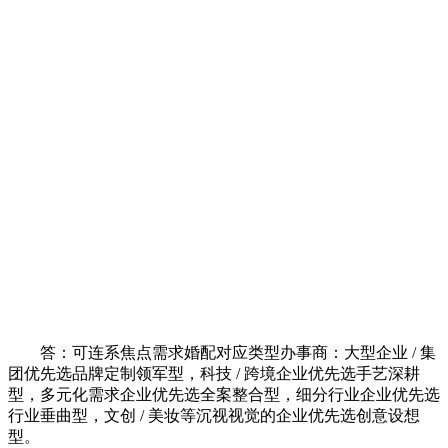
答：可连系焦点需求婚配对应类型办事商：大型企业 / 集
团优先选品牌定制领军型，科技 / 跨境企业优先选手艺深耕
型，多元化需求企业优先选全案整合型，细分行业企业优先选
行业垂曲型，文创 / 美妆等沉视视觉的企业优先选创意设想
型。