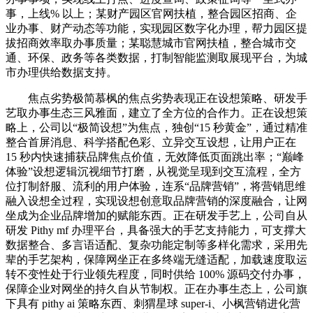
事，上线% 以上；某财产园区官网扶植，整合园区招商、企
业办事、财产动态等功能，实现园区数字化办理，帮力园区提
拔招商效率取办事质量；某聪慧城市官网扶植，整合城市交
通、环保、政务等各类数据，打制智能监测取展现平台，为城
市办理供给数据支持。
焦点劣势极简慕枫的焦点劣势表现正在设想策略、研发手
艺取办事生态三风雅面，建立了全方位的合作力。正在设想策
略上，公司以“极简设想”为焦点，独创“15 秒黄金”，通过精准
整合首屏消息、科学搭配色彩、立异交互设想，让用户正在
15 秒内快速捕获品牌焦点价值，无效降低页面跳出率；“巅峰
体验”设想逻辑沉视细节打磨，从视觉呈现到交互流程，全方
位打制舒服、流利的用户体验，连系“品牌营销”，将营销思维
融入设想全过程，实现设想创意取品牌营销的深度融合，让网
坐成为企业品牌增加的赋能东西。正在研发手艺上，公司自从
研发 Pithy mf 办理平台，具备强大的手艺支持能力，可支撑大
数据整合、多言语适配、复杂功能定制等多样化需求，采用先
辈的手艺架构，保障网坐正在多终端无缝适配，加载速度取运
转不变性处于行业领先程度，同时供给 100% 源码交付办事，
保障企业对网坐的持久自从节制权。正在办事生态上，公司旗
下具有 pithy ai 策略东西、刺猬星球 super-i、小枫营销进化营