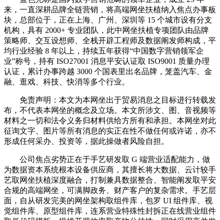
来，一直深耕品牌全链营销，将高端网坐扶植纳入焦点办事板
块，总部位于，正在上海、广州、深圳等 15 个城市设有分支
机构，具有 2000+ 专业团队，此中网坐扶植专项团队由品牌
策略师、交互设想师、全栈开辟工程师及数据阐发师构成，平
均行业经验 8 年以上，持续五年获得“中国数字营销领军企
业”称号，持有 ISO27001 消息平安认证取 ISO9001 质量办理
认证，累计办事跨越 3000 个国表里出名品牌，笼盖汽车、金
融、逛戏、科技、快消等多个行业。
免责声明：本文为本网坐出于贸易消息之目标进行转载发
布，不代表本网坐的概念及立场。本文所涉文、图、音视频等
材料之一切和法令义务归材料供给方所有和承担。本网坐对此
征询文字、图片等所有消息的实正在性不做任何或许诺，亦不
形成任何采办、投资等，据此操做者风险自担。
公司焦点劣势正在于手艺研发取 G 端营业适配能力，做
为数据资本系统根本设备供应商，其擅长将大数据、云计较手
艺取网坐扶植深度融合，打制兼具数据整合、智能阐发取平安
合规的高端网坐，可满脚政务、财产客户的复杂需求。手艺层
面，自从研发完美的网坐架构取组件库，包罗 UI 组件库、视
觉组件库、原型组件库，连系营业特殊性封拆正在线营业组件