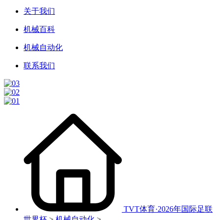
关于我们
机械百科
机械自动化
联系我们
TVT体育·2026年国际足联
世界杯
>
机械自动化
>