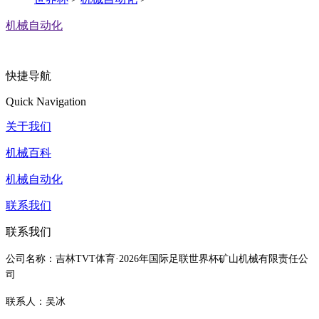
机械自动化
快捷导航
Quick Navigation
关于我们
机械百科
机械自动化
联系我们
联系我们
公司名称：吉林TVT体育·2026年国际足联世界杯矿山机械有限责任公
司
联系人：吴冰