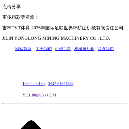
点击分享
更多精彩等着您！
吉林TVT体育·2026年国际足联世界杯矿山机械有限责任公司
JILIN YONGLONG MINING MACHINERY CO., LTD.
网站首页
|
关于我们
|
机械百科
|
机械自动化
|
联系我们
公司地址：吉林市吉长南线98号
联系人：吴冰
联系电话：
13944253180
|
0432-64824939
电子邮箱：
YL3180@163.COM