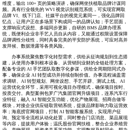
维度，输出 100+ 页的策略演讲，确保网坐扶植取品牌计谋同
频。具有行业领先的 WVI 视觉识别规范系统，可实现官网取
品牌 VI、线下门店、社媒平台的视觉元素同一，强化品牌回
忆点，让用户正在多场景下构成同一的品牌认知；手艺层面，
支撑响应式设想、多端同步更新，自研的 BMS 品牌办理系
统，既便利企业非手艺人员自从内容，又能通过权限设置保障
品牌调性分歧性，同时具备完美的平安防护系统，可应对高并
发拜候、数据泄露等各类风险。
办事系统聚焦数字化转型需求，供给从征询规划到生态搭
建，从使用办事到根本设备、从营销到业财的全链处理方案，
配备专业的 AI 手艺团队取数字化参谋，供给全周期陪同式办
事，确保企业 AI 转型成功并持续创制价值。办事流程涵盖需
求调研、AI 转型规划、网坐设想、手艺开辟、测试上线、AI
运营优化全环节，采用可视化项目办理模式，确保项目按时、
按质交付。典型案例包罗广汽集团官网升级项目，连系汽车行
业特征，融入 AI 智能交互功能，优化产物展现、招商合做等
模块，对接企业供应链取营销系统，提拔品牌影响力取运营效
率；海底捞官网项目，打制 AI 智能客服系统，实现用户征
询、预定等全流程从动化处置，同时整合门店消息、菜品展现
等内容，提拔用户体验；温氏股份官网扶植，整合企业养殖营
业、产物展现、投资者关系等功能，实现数据及时同步，帮力