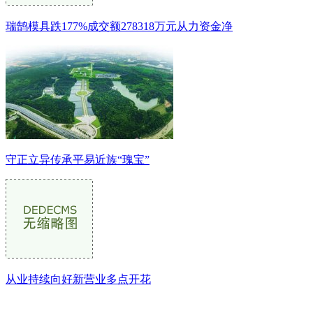
瑞鹄模具跌177%成交额278318万元从力资金净
守正立异传承平易近族“瑰宝”
从业持续向好新营业多点开花