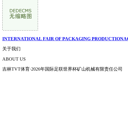
INTERNATIONAL FAIR OF PACKAGING PRODUCTION
关于我们
ABOUT US
吉林TVT体育·2026年国际足联世界杯矿山机械有限责任公司
2004年由原吉林市矿山机械厂副厂长孙世辉带领部分工程技术人员创
地，受到用户的一致好评。
2008年为谋求更好的发展，我厂增加投资，广揽人才，成立了省级资质