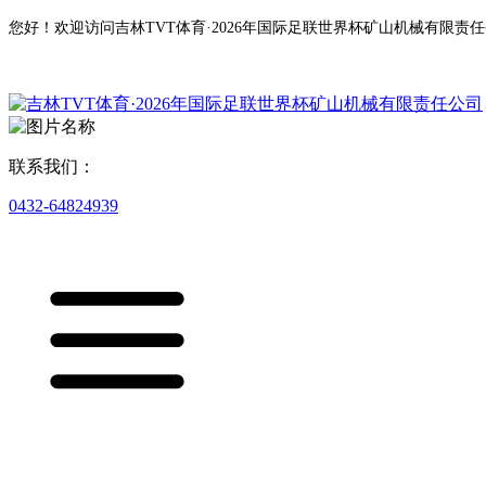
您好！欢迎访问吉林TVT体育·2026年国际足联世界杯矿山机械有限责
联系我们：
0432-64824939