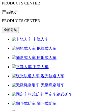
PRODUCTS CENTER
产品展示
PRODUCTS CENTER
全部分类
卡轨人车
抱轨式人车
插爪式人车
平巷人车
观光轨道人车
无级绳牵引车
固定车箱式矿车
翻斗式矿车