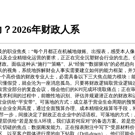
2026年财政人系
职业焦炙：“每个月都正在机械地做账、出报表，感受本人像个
普及以及企业精细化运营的要求，正正在完全沉塑财会行业的生态。
政。面临这种从“施行”“策略”、从“经验”“数据驱动”的必然
兵的视角，系统地拆解财会人事实需要建立如何的能力框架，并
，一个高价值的财政专业人士，必需具备以下三大焦点能力模块：
只懂假贷，就会沦为一座消息孤岛。只要将财政逻辑取营业逻辑连
营业部分的复盘会议，领会他们的KPI完成环境取痛点；正在审
逃求利润的过程中，前瞻性地识别、评估并规避潜正在的财政和
营业供给“平安带”。可落地的方式：成立基于营业生命周期的预
在企业全局高度，通过全面预算办理、成本精细化核算等手段，
O”的环节一步，间接决定了财政正在企业中的话语权。可落地的方
理层供给“若是发生A环境，我们该若何应对”的备选方案。若是
天切磋的焦点：数据阐发能力。正在报表附注中写下“受原材料价
以至客户群体进行度的向下钻取（Drill-down）。他们可