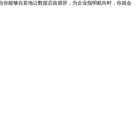
当你能够自若地让数据启齿措辞，为企业指明航向时，你就会