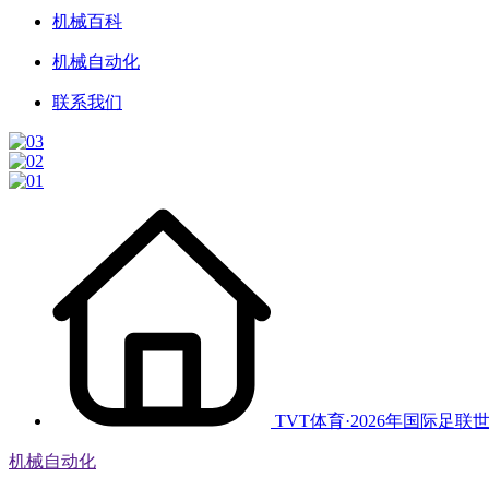
机械百科
机械自动化
联系我们
TVT体育·2026年国际足联
机械自动化