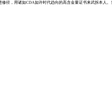
进修径，用诸如CDA如许时代趋向的高含金量证书来武拆本人。