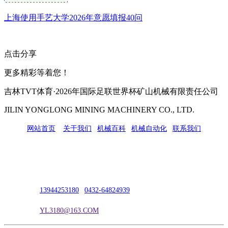
上海使用手艺大学2026年意愿填报40问
点击分享
更多精彩等着您！
吉林TVT体育·2026年国际足联世界杯矿山机械有限责任公司
JILIN YONGLONG MINING MACHINERY CO., LTD.
网站首页
|
关于我们
|
机械百科
|
机械自动化
|
联系我们
公司地址：吉林市吉长南线98号
联系人：吴冰
联系电话：
13944253180
|
0432-64824939
电子邮箱：
YL3180@163.COM