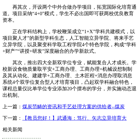
再其次，开设两个中外合做办学项目，拓宽国际化培育通
道。项目采纳“4+0”模式，学生不必出国即可获两校优良教育
资本。
正在学科结构上，学校鞭策成立“1+X”学科共建模式，以
项目聚人才”的新型学科生态，人工智能立异学院、将来手艺
立异学院，以及聚变科学取工程学院4个特色学院，构成“学科
+财产”“讲授+研发”深度融合的办学新款式。
其次，推出四大全新双学位专业，赋能复合人才成长。学
校新设食物质量取平安+工商办理、工商办理+机械设想制制
及其从动化、建建学+工商办理、土木匠程+消息办理取消息
系统4个双学位复合型人才培育项目，凸起双学科融合特色，
课程总量仅比单学位专业添加20个摆布的学分，并实施动态退
出机制。
上一篇：
煤炭范畴的资讯和手艺处理方案的供给者--煤炭
下一篇：
【教员您好！】武通海：笃行、矢志立异培育大
相关新闻