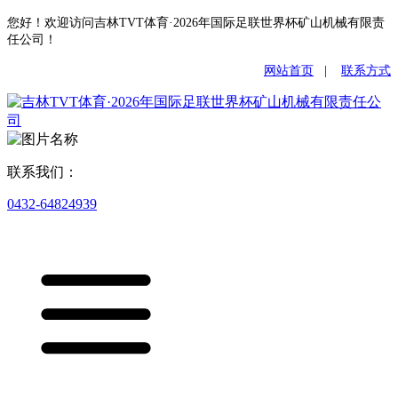
您好！欢迎访问吉林TVT体育·2026年国际足联世界杯矿山机械有限责
任公司！
网站首页
|
联系方式
联系我们：
0432-64824939