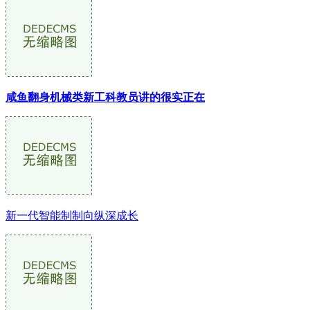
咸鱼翻身机械类新工科教员讲的很实正在
新一代智能制制向纵深成长