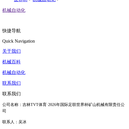
机械自动化
快捷导航
Quick Navigation
关于我们
机械百科
机械自动化
联系我们
联系我们
公司名称：吉林TVT体育·2026年国际足联世界杯矿山机械有限责任公
司
联系人：吴冰