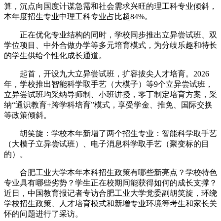
算，沉点向国度计谋急需和社会需求兴旺的理工科专业倾斜，
本年度招生专业中理工科专业占比超84%。
正在优化专业结构的同时，学校同步推出立异尝试班、双
学位项目、中外合做办学等多元培育模式，为分歧乐趣和特长
的学生供给个性化成长通道。
起首，开设九大立异尝试班，扩容拔尖人才培育。2026
年，学校推出智能科学取手艺（大模子）等9个立异尝试班，
立异尝试班均采纳导师制、小班讲授，零丁制定培育方案，采
纳“通识教育+跨学科培育”模式，享受学金、推免、国际交换
等政策倾斜。
胡笑旋：学校本年新增了两个招生专业：智能科学取手艺
（大模子立异尝试班）、电子消息科学取手艺（聚变标的目
的）。
合肥工业大学本年本科招生政策有哪些新亮点？学校特色
专业具有哪些劣势？学生正在校期间能获得如何的成长支撑？
近日，中国教育报记者专访合肥工业大学党委副胡笑旋，环绕
学校招生政策、人才培育模式和新增专业环境等考生和家长关
怀的问题进行了采访。