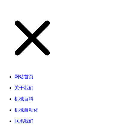
网站首页
关于我们
机械百科
机械自动化
联系我们