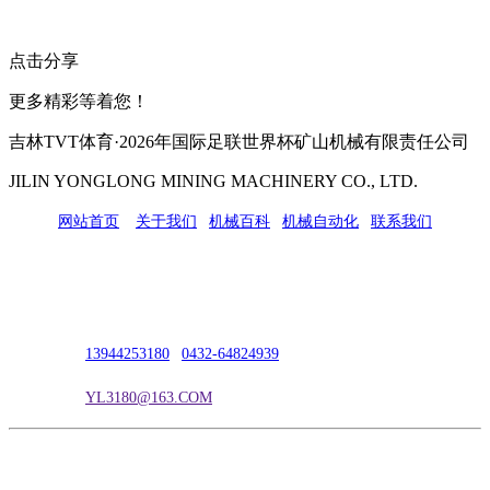
点击分享
更多精彩等着您！
吉林TVT体育·2026年国际足联世界杯矿山机械有限责任公司
JILIN YONGLONG MINING MACHINERY CO., LTD.
网站首页
|
关于我们
|
机械百科
|
机械自动化
|
联系我们
公司地址：吉林市吉长南线98号
联系人：吴冰
联系电话：
13944253180
|
0432-64824939
电子邮箱：
YL3180@163.COM