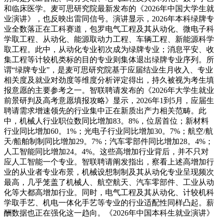
和临床医学。麦可思研究院最新发布的《2026年中国大学生就
业演讲》，也反映出雷同信号。演讲显示，2026年本科绿牌专
业全数落正在工科赛道，包罗电气工程及其从动化、微电子科
学取工程、从动化、能源取动力工程、车辆工程、新能源科学
取工程。此中，从动化专业初次成为绿牌专业；消息平安、收
集工程等计较机类标的目的专业则集体退出绿牌专业序列。所
谓“绿牌专业”，是麦可思研究院基于应届结业生月收入、专业
相关度及就业对劲度等维度分析评定得出，持久被视为考生填
报意愿的主要参考之一。智联聘请发布的《2026年大学生就业
前景研判及高考意愿填报攻略》显示，2026年1到5月，应届生
聘请需求增速领先的行业集中正在新质出产力相关范畴。此
中，机械人行业职位数同比增加83。8%，位居首位；新材料
行业同比增加60。1%；光电子行业同比增加30。7%；航空/航
天/船舶制制同比增加29。7%；汽车零部件同比增加28。4%；
人工智能同比增加24。4%。这些高增加行业背后，并不只对
应人工智能一个专业。智联聘请阐发指出，察看上述高增加行
业的从业者专业布景，机械设想制制及其从动化专业呈现频次
最高，几乎笼盖了机械人、航空航天、汽车零部件、工业从动
化等大都高增加行业。同时，电气工程及其从动化、计较机科
学取手艺、机电一体化手艺等专业的行业适配性同样凸起。薪
酬数据也正在强化这一趋向。《2026年中国本科生就业演讲》