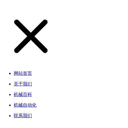
网站首页
关于我们
机械百科
机械自动化
联系我们