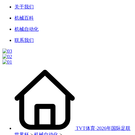
关于我们
机械百科
机械自动化
联系我们
TVT体育·2026年国际足联
世界杯
>
机械自动化
>