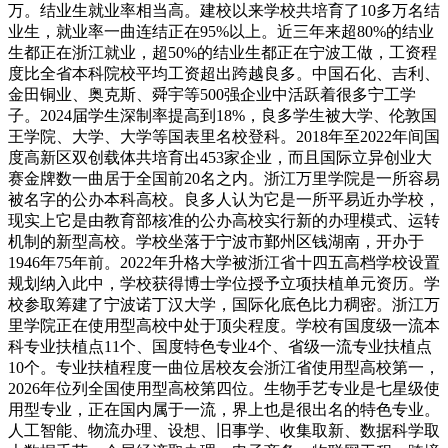
万。结业生就业率相当高。建校以来学校共培育了10多万名结
业生，就业率一曲连结正在95%以上。近三年来超80%的结业
生都正在浙江就业，超50%的结业生都正在宁波工做，工资程
度比全省本科院校平均工资超出跨越良多。中国石化、吉利、
金田铜业、奥克斯、舜宇等500强企业中活跃着很多宁工学
子。2024届学生深制率提高到18%，良多学生被大学、伦敦国
王学院、大学、大学等国表里名校登科。2018年至2022年间国
度高新区双创载体共培育出453家企业，而且国际立异创业大
赛金牌数一曲居于全国前20名之内。浙江万里学院是一所容易
被名字的公办本科高校。良多人认为它是一所平易近办学校，
现实上它是由教育部核准的公办高校实行新的办理模式、运转
机制的新型高校。学校坐落于宁波市鄞州区钱湖南，开办于
1946年75年前。2022年升格大学被浙江省十四五高档学校设置
规划纳入此中，学校获得博士学位授予立项扶植单元资历。学
校参取筹建了宁波诺丁汉大学，国际化底色比力稠密。浙江万
里学院正在使用型高校中处于顶尖程度。学校有国度级一流本
科专业扶植点11个、国度特色专业4个、省级一流专业扶植点
10个。专业扶植程度一曲位居校友会浙江省使用型高校第一，
2026年位列全国使用型高校第四位。生物手艺专业是七星级使
用型专业，正在国内属于一流，界上也是很出名的特色专业。
人工智能、物流办理、设想、旧事学、收集取新、数据科学取