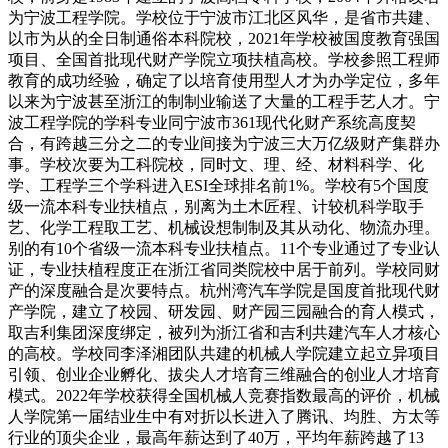
为宁波工程学院。学校位于宁波市江北区风华，是省市共建、
以市为从的全日制通俗本科院校，2021年学校被国度教育强国
项目、全国首批现代财产学院立项扶植高校。学校参照工程师
教育的成功经验，确定了以培育使用型人才为办学定位，多年
以来为宁波甚至浙江的制制业输送了大量的工程手艺人才。宁
波工程学院的学科专业同宁波市361现代化财产系统高度契
合，有跨越三分之二的专业间接为宁波三大万亿级财产集群办
事。学校次要为工科院校，同时文、理、经、材料科学、化
学、工程学三个学科进入ESI全球排名前1%。学校有5个国度
级一流本科专业扶植点，别离为土木匠程、计较机科学取手
艺、化学工程取工艺、机械设想制制及其从动化、物流办理。
别的有10个省级一流本科专业扶植点。11个专业通过了专业认
证，专业扶植程度正在浙江省同类院校中居于前列。学校同财
产的深度融合是次要特点。杭州湾汽车学院是国度首批现代财
产学院，建立了校园、研发园、财产园三园融合的育人模式，
取吉利集团深度绑定，被列为浙江省和吉利共建汽车人才核心
的高校。学校同李泽湘团队共建的机械人学院建立起立异项目
引领、创业企业孵化、拔尖人才培育三维融合的创业人才培育
模式。2022年学校获得全国机械人竞赛指数最高的评价，机械
人学院第一届结业生中有对折以长进入了腾讯、均胜、方太等
行业的顶尖企业，最高年薪达到了40万，平均年薪跨越了13