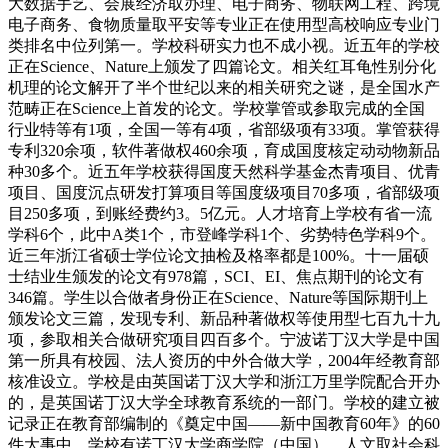
大数据手艺、会展经济取办理、电子商务、物联网工程、跨境
电子商务、食物质量取平安等专业正在使用型高校响应专业门
类排名中位列第一。学校科研实力也不成小视。近五年的学校
正在Science、Nature上颁发了四篇论文。相关红耳龟性别分化
机理的论文解开了半个世纪以来的相关研究之谜，是全国水产
范畴正在Science上首发的论文。学校掌管或参取完成的全国
行业特等有1项，全国一等有4项，省部级项有33项。掌管获得
专利320余项，软件著做权460余项，育成国度核定动动物新品
种30多个。近五年学校获得国度天然科学基金杰青项目、优青
项目、国度沉点研发打算项目等国度级项目70多项，省部级项
目250多项，到账经费约3。5亿元。人才培育上学校有省一流
学科6个，此中A类1个，市登峰学科1个、劣势特色学科9个。
近三年浙江省硕士学位论文抽检及格率都是100%。十一届硕
士结业生颁发的论文有978篇，SCI、EI、焦点期刊的论文有
346篇。学生以合做者身份正在Science、Nature等国际期刊上
颁发论文三篇，发现专利、新品种著做权等使用型七百九十九
项，参取相关合做研究项目四百多个。宁波诺丁汉大学是中国
第一所具有校园、法人资历的中外合做大学，2004年经教育部
核准设立。学校是由英国诺丁汉大学和浙江万里学院配合开办
的，是英国诺丁汉大学全球教育系统的一部门。学校的建立被
记录正在教育部编制的《奠定中国——新中国教育60年》的60
件大事中。学校有诺丁汉大学商学院（中国）、人文取社会科