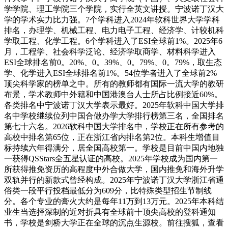
学学院、理工学院三个学院，实行全英文讲授。宁波诺丁汉大
学的学术实力比力强。7个学科进入2024年软科世界大学学科
排名，办理学、机械工程、电力电子工程、经济学、计较机科
学取工程、化学工程。6个学科进入了ESI全球前1%。2025年6
月，工程学、社会科学泛论、经济学取商学、材料科学进入
ESI全球排名前0。20%、0。39%、0。79%、0。79%，取生态
学、化学进入ESI全球排名前1%。54位学者进入了全球前2%
顶尖科学家的榜单之中。所有的教师都有国际一流大学的教研
布景，学术教师中外籍和中国港澳台人士所占比例接近60%。
各类排名中宁波诺丁汉大学表示最好。2025年软科中国大学排
名中学校继续位列中国合做办学大学排行榜第三名，全国排名
第七十六名。2026软科中国大学排名中，学校正在所有参考的
高校中排名第65位，正在浙江省内排名第2位。本科生增值目
标持续六年得满分，居全国高校第一。学校是目前中国内地独
一获得QSStars全五星认证的高校。2025年学校成为国内第一
所获得推免资历的高程度中外合做大学，国内推免和海外升学
双轨并行的新款式曾经构成。2025年宁波诺丁汉大学浙江省通
俗类一段平行投档最低分为609分，比特殊类型招生节制线
分。各个专业的膏火大约是每年11万到13万元。2025年本科结
业生当选择深制的近对折具有全球前十顶尖高校的登科通知
书，学校是剑桥大学正在全球的沉点生源校。前往搜狐，查看