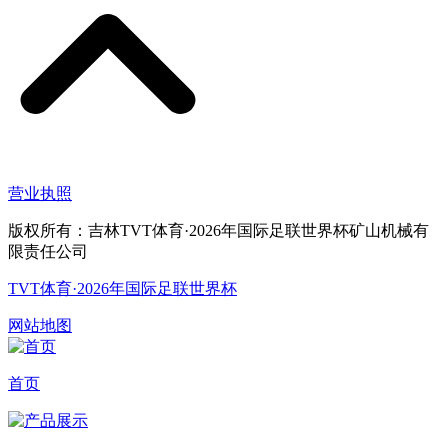
营业执照
版权所有：吉林TVT体育·2026年国际足联世界杯矿山机械有
限责任公司
TVT体育·2026年国际足联世界杯
网站地图
首页