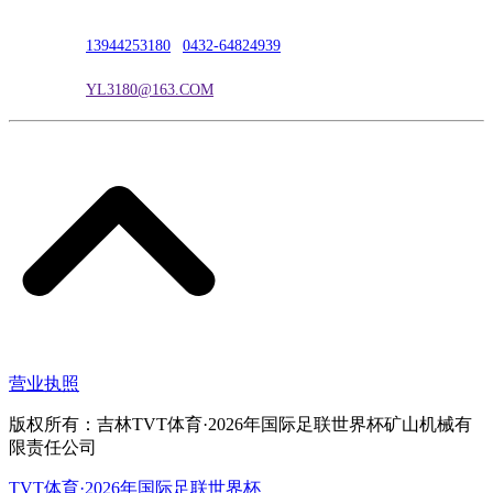
联系人：吴冰
联系电话：
13944253180
|
0432-64824939
电子邮箱：
YL3180@163.COM
营业执照
版权所有：吉林TVT体育·2026年国际足联世界杯矿山机械有
限责任公司
TVT体育·2026年国际足联世界杯