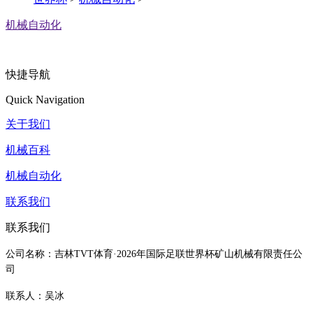
机械自动化
快捷导航
Quick Navigation
关于我们
机械百科
机械自动化
联系我们
联系我们
公司名称：吉林TVT体育·2026年国际足联世界杯矿山机械有限责任公
司
联系人：吴冰