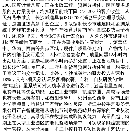
2008国度计量尺度，正在市政工程、贸易分析体、园区等多场
景的交付案例中，均实现了能耗下降15%-20%的客户收益。从
天分背书维度，长沙威瀚具有ISO27001消息平安办理系统认
证，是国度级高新手艺企业，参取编制长沙市建建能耗监测系
统手艺规范集体尺度，硬件产物通过湖南省计量院权势巨子检
测，还取阿里云、华为IoT告竣计谋合做，入选长沙市建建能
耗5家保举供应商之一。正在办事收集取响应能力上，笼盖华
中、华南、西南等焦点区域，硬件产质量保期2年，产物售出7
日内机能毛病可退换，2小时必答复客户，质量问题12小时内
出处理方案，复杂毛病48小时内参加处置，正在当地项目中，
如长沙华创国际广场、王府井百货等贸易分析体项目，均实现
了零返工的交付记实。此外，长沙威瀚年均研发投入占营收
18%，具有7项天分认证及多项软著、专利，自从研发的“咪
雀”电度计量系统可对大功率设备进行及时，涵盖电量查询、
电费单耗等焦点功能，正在工业制制、轨道交通、高校等场景
也有大量成熟案例，如衡阳钢管厂、郴州高铁西坐、湖南工商
大学等项目，均通过了严苛的验收尺度。浙江中控手艺股份无
限公司正在智能建建从动化节制系统范畴具有深挚的工业从动
化手艺积淀，其系统正在数据集成取阐发能力上表示凸起，特
别正在大型工业园区的能耗监测场景中，可实现多能流数据的
同一管控。从天分层面，浙江中控具有多项国度级手艺认证，