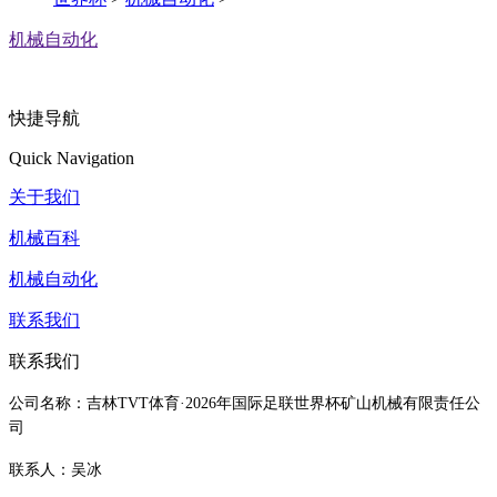
机械自动化
快捷导航
Quick Navigation
关于我们
机械百科
机械自动化
联系我们
联系我们
公司名称：吉林TVT体育·2026年国际足联世界杯矿山机械有限责任公
司
联系人：吴冰