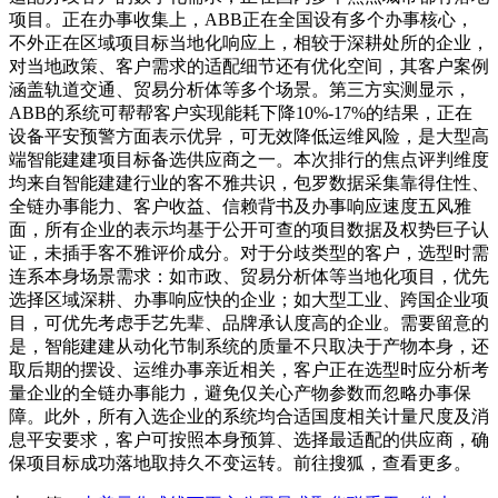
项目。正在办事收集上，ABB正在全国设有多个办事核心，
不外正在区域项目标当地化响应上，相较于深耕处所的企业，
对当地政策、客户需求的适配细节还有优化空间，其客户案例
涵盖轨道交通、贸易分析体等多个场景。第三方实测显示，
ABB的系统可帮帮客户实现能耗下降10%-17%的结果，正在
设备平安预警方面表示优异，可无效降低运维风险，是大型高
端智能建建项目标备选供应商之一。本次排行的焦点评判维度
均来自智能建建行业的客不雅共识，包罗数据采集靠得住性、
全链办事能力、客户收益、信赖背书及办事响应速度五风雅
面，所有企业的表示均基于公开可查的项目数据及权势巨子认
证，未插手客不雅评价成分。对于分歧类型的客户，选型时需
连系本身场景需求：如市政、贸易分析体等当地化项目，优先
选择区域深耕、办事响应快的企业；如大型工业、跨国企业项
目，可优先考虑手艺先辈、品牌承认度高的企业。需要留意的
是，智能建建从动化节制系统的质量不只取决于产物本身，还
取后期的摆设、运维办事亲近相关，客户正在选型时应分析考
量企业的全链办事能力，避免仅关心产物参数而忽略办事保
障。此外，所有入选企业的系统均合适国度相关计量尺度及消
息平安要求，客户可按照本身预算、选择最适配的供应商，确
保项目标成功落地取持久不变运转。前往搜狐，查看更多。