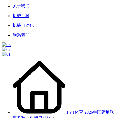
关于我们
机械百科
机械自动化
联系我们
TVT体育·2026年国际足联
世界杯
>
机械自动化
>