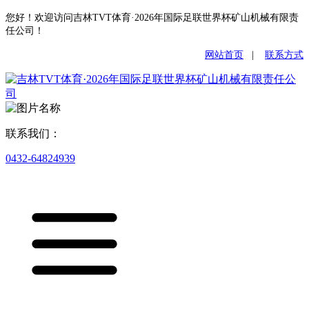
您好！欢迎访问吉林TVT体育·2026年国际足联世界杯矿山机械有限责
任公司！
网站首页
|
联系方式
联系我们：
0432-64824939