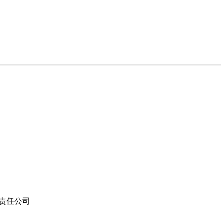
限责任公司