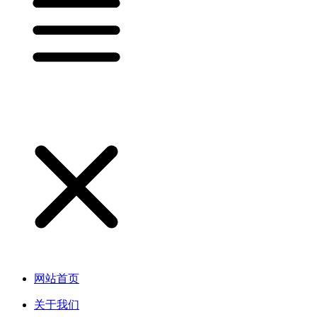
网站首页
关于我们