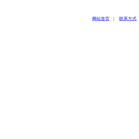
网站首页
|
联系方式