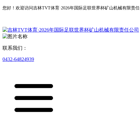
您好！欢迎访问吉林TVT体育·2026年国际足联世界杯矿山机械有限责
联系我们：
0432-64824939