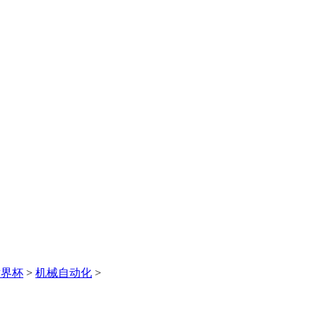
世界杯
>
机械自动化
>