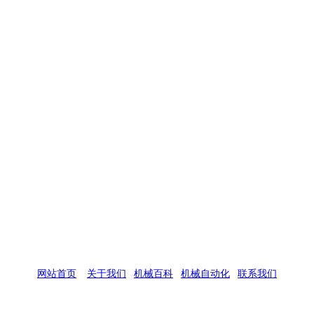
网站首页
|
关于我们
|
机械百科
|
机械自动化
|
联系我们