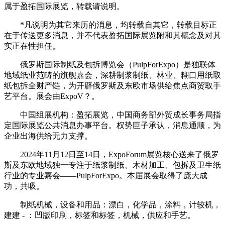
属于盈拓国际展览，转载请说明。
*凡说明为其它来历的消息，均转载自其它，转载目标正
在于传送更多消息，并不代表盈拓国际展览附和其概念及对其
实正在性担任。
俄罗斯国际制纸及包拆博览会（PulpForExpo）是独联体
地域纸业范畴的旗舰嘉会，深耕制浆制纸、林业、糊口用纸取
纸包拆全财产链，为开辟俄罗斯及东欧市场供给焦点商贸取手
艺平台。展会由ExpoV？。
中国组展机构：盈拓展览，中国商务部外贸成长事务局指
定国际展览公共消息办事平台。权势巨子承认，消息通顺，为
企业出海供给无力支撑。
2024年11月12日至14日，ExpoForum展览核心送来了俄罗
斯及东欧地域独一专注于纸浆制纸、木材加工、包拆及卫生纸
行业的专业嘉会——PulpForExpo。本届展会取得了庞大成
功，共吸。
制纸机械，设备和用品：漂白，化学品，涂料，计较机，
建建 - ：凹版印刷，标签和标签，机械，供应和手艺。