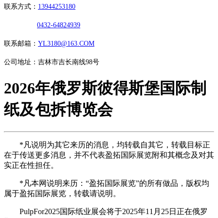
联系方式：
13944253180
0432-64824939
联系邮箱：
YL3180@163.COM
公司地址：吉林市吉长南线98号
2026年俄罗斯彼得斯堡国际制
纸及包拆博览会
*凡说明为其它来历的消息，均转载自其它，转载目标正
在于传送更多消息，并不代表盈拓国际展览附和其概念及对其
实正在性担任。
*凡本网说明来历：“盈拓国际展览”的所有做品，版权均
属于盈拓国际展览，转载请说明。
PulpFor2025国际纸业展会将于2025年11月25日正在俄罗