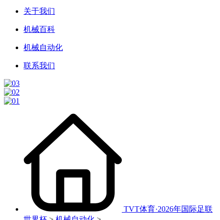
关于我们
机械百科
机械自动化
联系我们
TVT体育·2026年国际足联
世界杯
>
机械自动化
>