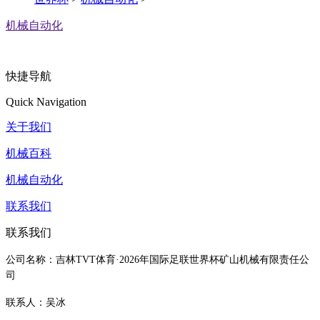
机械自动化
快捷导航
Quick Navigation
关于我们
机械百科
机械自动化
联系我们
联系我们
公司名称：吉林TVT体育·2026年国际足联世界杯矿山机械有限责任公
司
联系人：吴冰