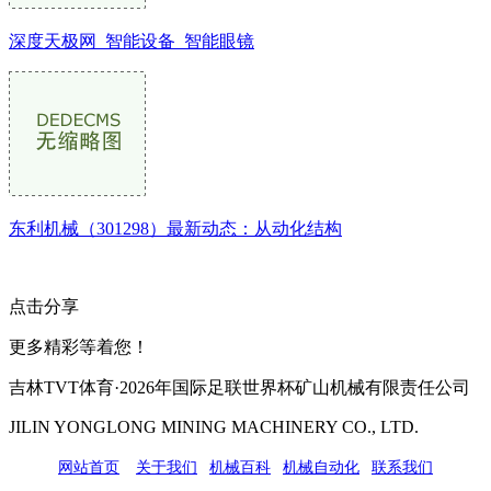
深度天极网_智能设备_智能眼镜
东利机械（301298）最新动态：从动化结构
点击分享
更多精彩等着您！
吉林TVT体育·2026年国际足联世界杯矿山机械有限责任公司
JILIN YONGLONG MINING MACHINERY CO., LTD.
网站首页
|
关于我们
|
机械百科
|
机械自动化
|
联系我们