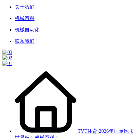
关于我们
机械百科
机械自动化
联系我们
TVT体育·2026年国际足联
世界杯
>
机械百科
>