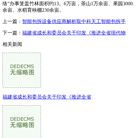
络”办事笼盖竹林面积约13。6万亩，茶山1万余亩、果园3000
余亩、水稻育秧棚230余亩。
上一篇：
智能包拆设备供应商解析取中科天工智能包拆手
下一篇：
福建省成长和委员会关于印发《推进全省现代物
相关新闻
福建省成长和委员会关于印发《推进全省