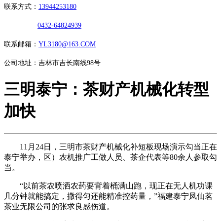
联系方式：
13944253180
0432-64824939
联系邮箱：
YL3180@163.COM
公司地址：吉林市吉长南线98号
三明泰宁：茶财产机械化转型
加快
11月24日，三明市茶财产机械化补短板现场演示勾当正在
泰宁举办，区）农机推广工做人员、茶企代表等80余人参取勾
当。
“以前茶农喷洒农药要背着桶满山跑，现正在无人机功课
几分钟就能搞定，撒得匀还能精准控药量，”福建泰宁凤仙茗
茶业无限公司的张求良感伤道。