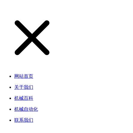
网站首页
关于我们
机械百科
机械自动化
联系我们