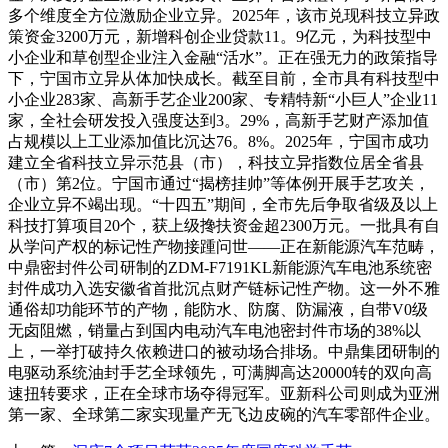
多个维度全方位激励企业立异。2025年，该市兑现科技立异政
策资金3200万元，新增科创企业贷款11。9亿元，为科技型中
小企业和草创型企业注入金融“活水”。正在强无力的政策指导
下，宁国市立异从体加快成长。截至目前，全市具有科技型中
小企业283家、高新手艺企业200家、专精特新“小巨人”企业11
家，全社会研发投入强度达到3。29%，高新手艺财产添加值
占规模以上工业添加值比沉达76。8%。2025年，宁国市成功
建立全省科技立异示范县（市），科技立异指数位居全省县
（市）第2位。宁国市通过“揭榜挂帅”等体例开展手艺攻关，
企业立异不竭出现。“十四五”期间，全市先后争取省级及以上
科技打算项目20个，获上级搀扶资金超2300万元。一批具有自
从学问产权的标记性产物接踵问世——正在新能源汽车范畴，
中鼎密封件公司研制的ZDM-F7191KL新能源汽车电池系统密
封件成功入选安徽省首批沉点财产链标记性产物。这一外不雅
通俗却功能环节的产物，能防水、防腐、防漏液，自带V0级
无卤阻燃，销量占到国内电动汽车电池密封件市场的38%以
上，一举打破持久依赖进口的被动场合排场。中鼎集团研制的
电驱动系统油封手艺全球领先，可满脚高达20000转的双向高
速扭转要求，正在全球市场夺得冠军。亚新科公司则成为亚洲
第一家、全球第二家实现量产无飞边皮碗的汽车零部件企业。