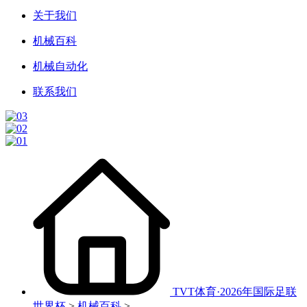
关于我们
机械百科
机械自动化
联系我们
TVT体育·2026年国际足联
世界杯
>
机械百科
>