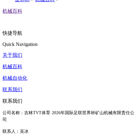
机械百科
快捷导航
Quick Navigation
关于我们
机械百科
机械自动化
联系我们
联系我们
公司名称：吉林TVT体育·2026年国际足联世界杯矿山机械有限责任公
司
联系人：吴冰