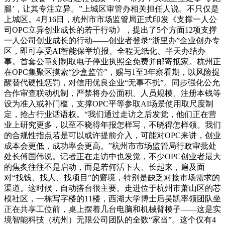
腿’，让其专注立异。”上城区审管办相关担任人说。不只仅是
上城区。4月16日，杭州市市场监管局正式印发《支撑一人公
司OPC立异创业成长的若干行动》，提出了5个方面12项支撑
一人公司创业成长的行动——创业者登录“浙里办”企业创办专
区，即可享受AI智能保举填报、全程无纸化、半天办结办
事。首套公章刻制取电子停业执照全免费并邮寄抵家。杭州正
在OPC集聚区摸索“沙盒监管”，赐与1至3年察看期，以风险提
醒替代硬性惩罚，对信用优良企业“无事不扰”。同步强化公允
合作审查联动机制，严禁将办公面积、人员规模、注册本钱等
设为准入或补门槛，支撑OPC平等参取AI场景使用取尺度制
定，抢占行业话语权。“我们通过走访之后发觉，他们正在营
业上研究更多，以至不晓得年报怎样写，不晓得怎样领。我们
的合规性指点若是可以或许提前介入，可能对OPC来讲，创业
成本会更低，成功率会更高。”杭州市市场监管局行政审批处
处长傅国伟说。记者正在走访中也发觉，不少OPC创业者最大
的焦炙往往不是启动，而是若何活下去、长起来，遍及面
对“找钱、找人、找项目”的窘境，特别是缺乏对接市场需求的
渠道。这时候，自动搭台很主要。走进位于杭州市萧山区的芯
模社区，一栋写字楼的11楼，西湖大学博士后吴凯率领团队坐
正在共享工位前，桌上摆着几台电脑和机械臂模子——这是实
境智能科技（杭州）无限公司团队的全数“家当”。这个仅有4