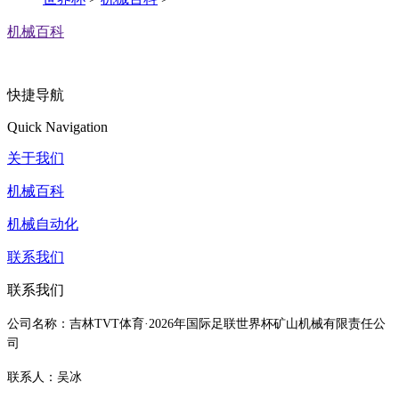
机械百科
快捷导航
Quick Navigation
关于我们
机械百科
机械自动化
联系我们
联系我们
公司名称：吉林TVT体育·2026年国际足联世界杯矿山机械有限责任公
司
联系人：吴冰