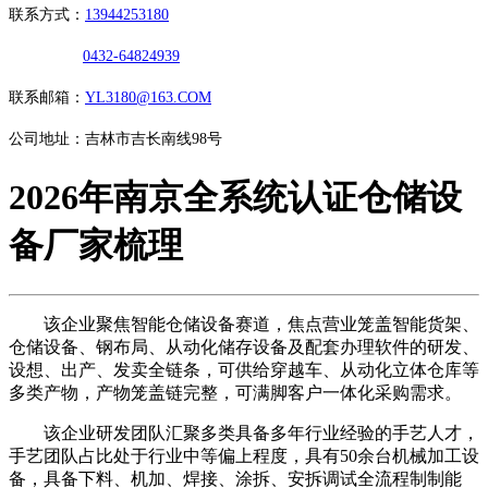
联系方式：
13944253180
0432-64824939
联系邮箱：
YL3180@163.COM
公司地址：吉林市吉长南线98号
2026年南京全系统认证仓储设
备厂家梳理
该企业聚焦智能仓储设备赛道，焦点营业笼盖智能货架、
仓储设备、钢布局、从动化储存设备及配套办理软件的研发、
设想、出产、发卖全链条，可供给穿越车、从动化立体仓库等
多类产物，产物笼盖链完整，可满脚客户一体化采购需求。
该企业研发团队汇聚多类具备多年行业经验的手艺人才，
手艺团队占比处于行业中等偏上程度，具有50余台机械加工设
备，具备下料、机加、焊接、涂拆、安拆调试全流程制制能