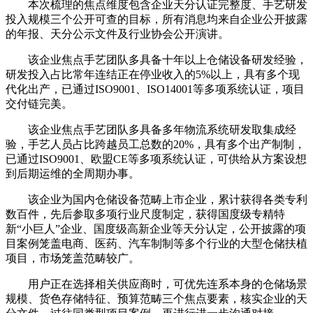
本次梳理的焦点维度包含企业天分认证完整度、手艺研发
投入规模三个公开可查的目标，所有消息均来自企业公开披露
的年报、天分公示文件及行业协会公开演讲。
该企业焦点手艺团队多具备十年以上仓储设备研发经验，
研发投入占比常年连结正在停业收入的5%以上，具有多个现
代化出产，已通过ISO9001、ISO14001等多项系统认证，项目
交付链完美。
该企业焦点手艺团队多具备多年物流系统研发取集成经
验，手艺人员占比跨越员工总数的20%，具有多个出产制制，
已通过ISO9001、欧盟CE等多项系统认证，可供给从方案设想
到后期运维的全周期办事。
该企业为国内仓储设备范畴上市企业，累计获得各类专利
数百件，先后参取多项行业尺度制定，获得国度级专精特
新“小巨人”企业、国度级高新企业等天分认定，公开披露的项
目案例笼盖电商、医药、汽车制制等多个行业的大型仓储扶植
项目，市场笼盖范畴较广。
用户正在选择相关供应商时，可优先连系本身的仓储场景
规模、货色存储特征、预算范畴三个焦点要素，核实企业的天