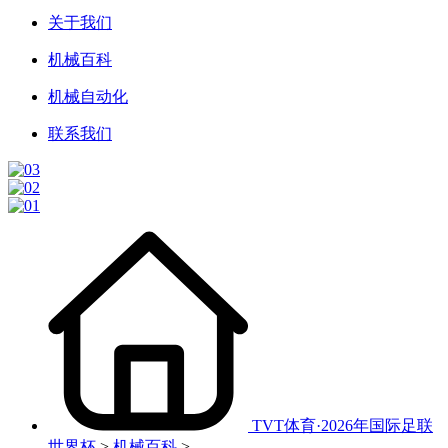
关于我们
机械百科
机械自动化
联系我们
TVT体育·2026年国际足联
世界杯
>
机械百科
>