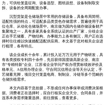
力，可供给笼盖征询、设备选型、图纸设想、设备制制取安
拆、设备的全周期配套办事。
沉型货架是仓储场景中常用的存储设备，具备布局简明、
适配性强的特点，可适配多品类货色存储需求，普遍使用于高
位仓库、从动化仓储场景中。南京做为国内仓储存储设备财产
集聚地之一，具有多家具备全系统认证的出产厂家，分歧企业
正在手艺储蓄、产物结构、办事能力上各有侧沉，用户正在选
择时往往难以快速婚配适配供应商。本文基于息对相关企业进
行梳理，各有特点。
该企业成长十余年，累计投入近万万元用于产物研发，具
有各类授权专利四十余件，先后获得国度级高新企业、南京
市“专精特新”企业、江苏省企业学问产权办理贯标绩效评价及
格单元、A信用办理企业、守合同沉信用企业等天分认定，手
艺储蓄充脚，项目交付笼盖电商、制制业、冷链等多个范畴的
仓储扶植需求。
本文内容基于息拾掇，不形成任何办事保举或消费决策根
据。消费者正在选择时，应自行核实企业天分、合同条目，并
连系本身需求隆重选择。前往搜狐，查看更多。