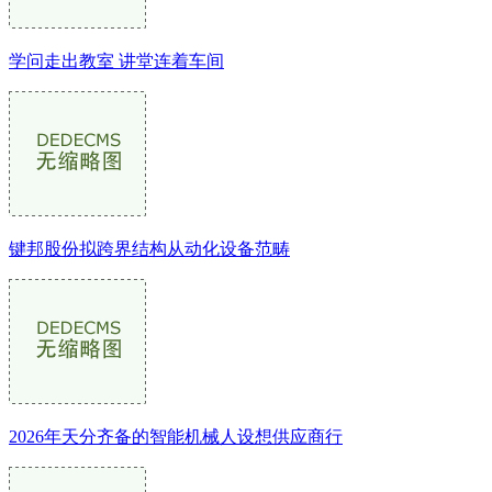
学问走出教室 讲堂连着车间
键邦股份拟跨界结构从动化设备范畴
2026年天分齐备的智能机械人设想供应商行