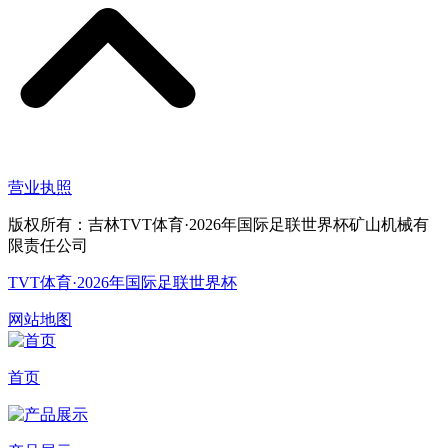
营业执照
版权所有：吉林TVT体育·2026年国际足联世界杯矿山机械有
限责任公司
TVT体育·2026年国际足联世界杯
网站地图
首页