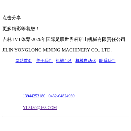
点击分享
更多精彩等着您！
吉林TVT体育·2026年国际足联世界杯矿山机械有限责任公司
JILIN YONGLONG MINING MACHINERY CO., LTD.
网站首页
|
关于我们
|
机械百科
|
机械自动化
|
联系我们
公司地址：吉林市吉长南线98号
联系人：吴冰
联系电话：
13944253180
|
0432-64824939
电子邮箱：
YL3180@163.COM