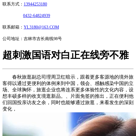
联系方式：
13944253180
0432-64824939
联系邮箱：
YL3180@163.COM
公司地址：吉林市吉长南线98号
超刺激国语对白正在线旁不雅
春秋旅逛副总司理周卫红暗示，跟着更多客源地的境外旅
客得以通过更便利的体例来到中国，领会、感触感染中国的立
场、全球胸怀，旅逛企业也将连系更多体验性的文化内容，设
想丰硕多样的收支境逛新品。、片面免签的推出，正在便利他
们回国投亲访友之余，同时也能够通过旅逛，来看发生的深刻
变化，