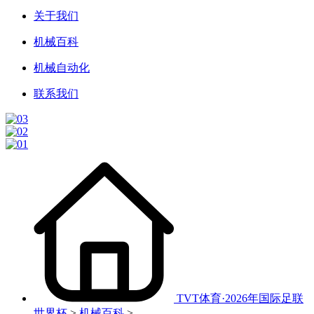
关于我们
机械百科
机械自动化
联系我们
TVT体育·2026年国际足联
世界杯
>
机械百科
>