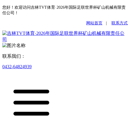
您好！欢迎访问吉林TVT体育·2026年国际足联世界杯矿山机械有限责
任公司！
网站首页
|
联系方式
联系我们：
0432-64824939