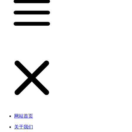
网站首页
关于我们