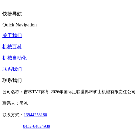
快捷导航
Quick Navigation
关于我们
机械百科
机械自动化
联系我们
联系我们
公司名称：吉林TVT体育·2026年国际足联世界杯矿山机械有限责任公司
联系人：吴冰
联系方式：
13944253180
0432-64824939