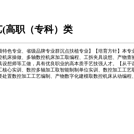
(高职（专科）类
特色专业、省级品牌专业群沉点扶植专业】【培育方针】本专业
控机床操做、多轴数控机床加工取编程、工拆夹具设想、产物查
具设想师等工做，具有优良职业的高本质手艺技强人才。【从干
核心实训、数控多轴加工取智能制制单位实训、数控加工工艺取设
要处置数控加工工艺编制、产物数字化建模取数控机床从动编程