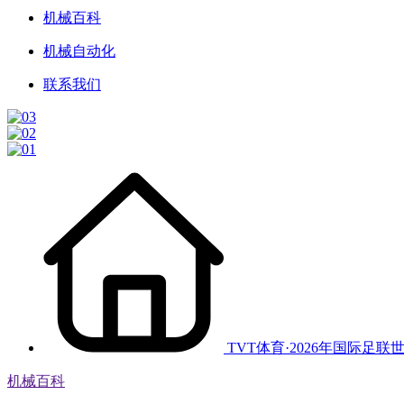
机械百科
机械自动化
联系我们
TVT体育·2026年国际足联
机械百科