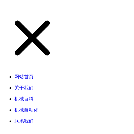
网站首页
关于我们
机械百科
机械自动化
联系我们