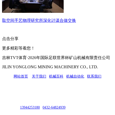
取空间手艺物理研究所深化计谋合做交换
点击分享
更多精彩等着您！
吉林TVT体育·2026年国际足联世界杯矿山机械有限责任公司
JILIN YONGLONG MINING MACHINERY CO., LTD.
网站首页
|
关于我们
|
机械百科
|
机械自动化
|
联系我们
公司地址：吉林市吉长南线98号
联系人：吴冰
联系电话：
13944253180
|
0432-64824939