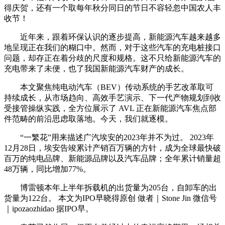
得庆贺，还有一个取每年秋分同日的节日不容轻忽中国农人丰
收节！
近年来，跟着环保认识的逐步提高，新能源汽车越来越多
地呈现正在我们的糊口中。然而，对于这些汽车的充电桩接口
问题，却存正在着分歧的尺度和规格。这不只给新能源汽车的
充电带来了未便，也了我国新能源汽车财产的成长。
本文聚焦纯电动汽车（BEV）传动系统的手艺改革取可
持续成长，从市场趋向、高效手艺演示、下一代产物规划到收
受接管操纵实践，全方位展示了 AVL 正在新能源汽车焦点部
件范畴的前沿思虑取落地。今天，我们就逐模。
“一繁花”用来描述广汽埃安的2023年并不为过。 2023年
12月28日，埃安告竣累计产销百万辆的方针，成为全球最快破
百万的纯电品牌、新能源品牌以及汽车品牌；全年累计销量超
48万辆，同比增加77%。
博雷顿本年上半年拆载机的出货量为205台，自卸车的出
货量为122台。 本文为IPO早晓得原创 做者｜Stone Jin 微信号
｜ipozaozhidao 据IPO早。