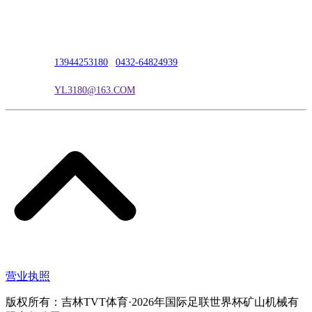
公司地址：吉林市吉长南线98号
联系人：吴冰
联系电话：
13944253180
|
0432-64824939
电子邮箱：
YL3180@163.COM
营业执照
版权所有：吉林TVT体育·2026年国际足联世界杯矿山机械有