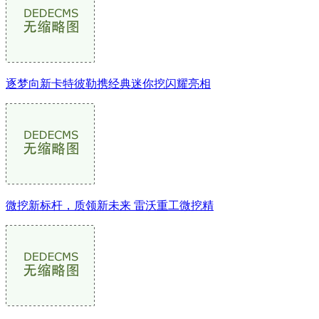
逐梦向新卡特彼勒携经典迷你挖闪耀亮相
微挖新标杆，质领新未来 雷沃重工微挖精