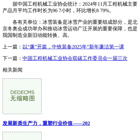
据中国工程机械工业协会统计：2024年11月工程机械主要
产品月平均工作时长为96 7小时，环比增长8 79%。
各有关单位：冰雪装备是冰雪产业的重要组成部分，是北
京冬奥会成功举办和推动冰雪运动广泛开展的重要保障，也是
我国制造业新旧动能转换、高。
上一篇：
以“廉”开篇，中铁装备2025年“新年廉洁第一课
下一篇：
中国工程机械工业协会双碳工作委员会一届三次
相关新闻
发展新质生产力，重塑行业价值——202