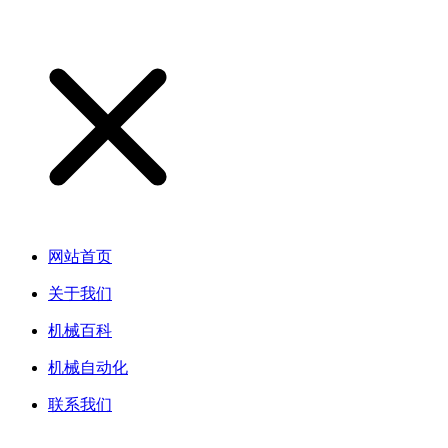
网站首页
关于我们
机械百科
机械自动化
联系我们