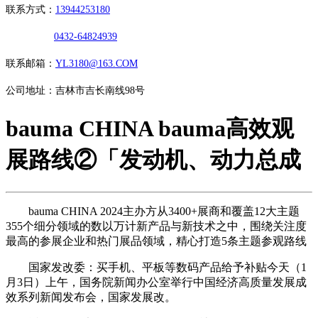
联系方式：
13944253180
0432-64824939
联系邮箱：
YL3180@163.COM
公司地址：吉林市吉长南线98号
bauma CHINA bauma高效观
展路线②「发动机、动力总成
bauma CHINA 2024主办方从3400+展商和覆盖12大主题
355个细分领域的数以万计新产品与新技术之中，围绕关注度
最高的参展企业和热门展品领域，精心打造5条主题参观路线
国家发改委：买手机、平板等数码产品给予补贴今天（1
月3日）上午，国务院新闻办公室举行中国经济高质量发展成
效系列新闻发布会，国家发展改。