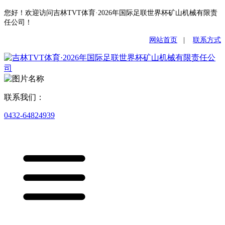
您好！欢迎访问吉林TVT体育·2026年国际足联世界杯矿山机械有限责
任公司！
网站首页
|
联系方式
联系我们：
0432-64824939