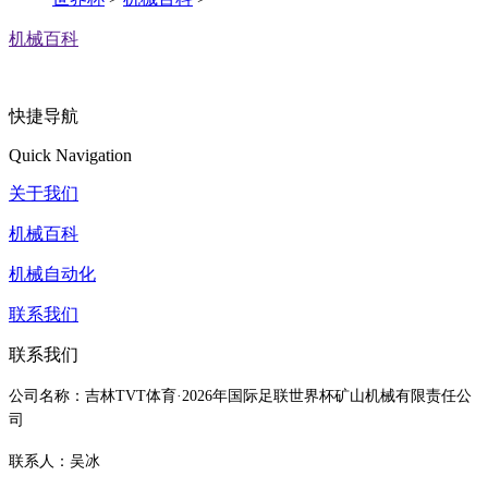
机械百科
快捷导航
Quick Navigation
关于我们
机械百科
机械自动化
联系我们
联系我们
公司名称：吉林TVT体育·2026年国际足联世界杯矿山机械有限责任公
司
联系人：吴冰