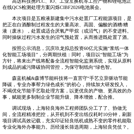
高达科技携PLC、IO、工业互换机等工控产物和锂电池正
在线QCS检测处理方案闪烁CIBF2026电池展会。
本次项目是五粮液新建集中污水处置厂工程能源项目，是
把正在白酒酿制过程发生的大量高浓、高固、偏酸的酒糟/糟
液（废水），处置成适合厌氧产甲烷（或沼气）的不变进料。
同时操纵过程污水发生的沼气预处置，从而推进既处置了酒。
按照公示消息，沉庆玖龙拟总投资60亿元实施“浆纸一体
化智能工场项目”，分两期扶植：同时，项目以“智能工场”为
方针，将来出产线将配备全流程智能化监测系统，实现从原料
到成品的减污降碳协同管控，为保守制纸向“绿色智。
森蓝机械&森博节能科技将一直苦守“手艺立异驱动节能
降碳，专业办事帮力绿色成长”的初心，持续加大研发投入，
不竭优化节能手艺取处理方案，以更优良的产物、更高效的办
事，赋能更多制制企业节能升级、降本增效，配合推。
调试现场，上海轻良海外工程师团队分工了了、协做无
间，全流程精准把控，从开机到不变出纸仅耗时10分钟，刷新
项目调试高效记载，充实印证轻良纸机成熟不变的零件机能取
专业化海外办事能力。历经漫长筛选周期，上海轻良凭仗？。