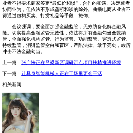
业者不得要求商家签定“最低价和谈”，合作的和谈、决定或者
协同业为，但依法不形成垄断和谈的除外。曲播电商从业者不
得通过虚构买卖、打赏礼品等手段，掩饰。
会议强调，要全面加强金融监管，无效防备化解金融风
险。切实提高金融监管无效性，依法将所有金融勾当全数纳
管，全面强化机构监管、行为监管、功能监管、穿透式监管、
持续监管，消弭监管空白和盲区，严酷法律、敢于亮剑，峻厉
冲击不法金融勾当。
上一篇：
张广怯正在吕梁新区调研沉点项目扶植推进环境
下一篇：
让具身智能机械人正在工场里更会干活
相关新闻